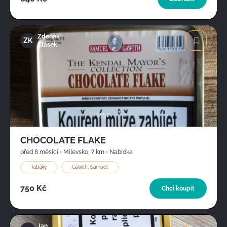
Zdeněk
ZK
Klásek
Obrázek
1552
2
CHOCOLATE FLAKE
před 8 měsíci
•
Milevsko
,
? km
•
Nabídka
Tabáky
Gawith, Samuel
750 Kč
Chci koupit
Jan