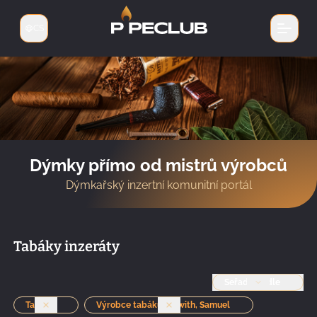
CS
Přepnout jazyk
Dýmky přímo od mistrů výrobců
Dýmkařský inzertní komunitní portál
Tabáky inzeráty
Seřadit podle
Tabáky
Výrobce tabáku: Gawith, Samuel
Odstranit
Odstranit