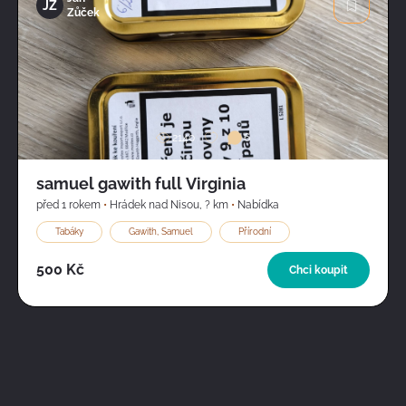
JZ
Zůček
Obrázek
2140
6
samuel gawith full Virginia
před 1 rokem
•
Hrádek nad Nisou
,
? km
•
Nabídka
Tabáky
Gawith, Samuel
Přírodní
500 Kč
Chci koupit