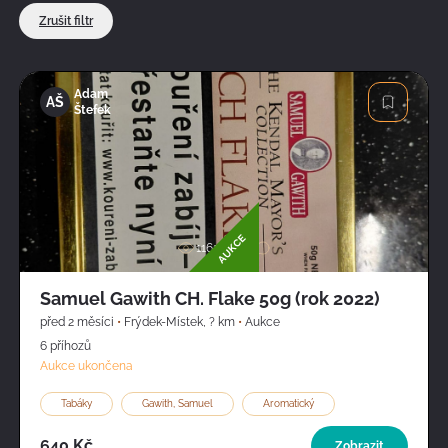
Zrušit filtr
Adam
AŠ
Štefek
Obrázek
AUKCE
1162
Samuel Gawith CH. Flake 50g (rok 2022)
před 2 měsíci
•
Frýdek-Místek
,
? km
•
Aukce
6 příhozů
Aukce ukončena
Tabáky
Gawith, Samuel
Aromatický
640 Kč
Zobrazit