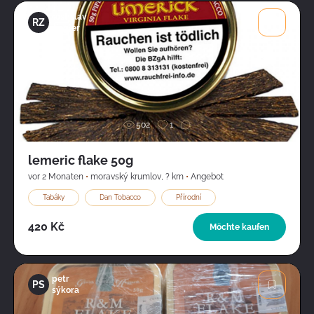
rostislav
RZ
ziegler
Bild
502
1
lemeric flake 50g
vor 2 Monaten
•
moravský krumlov
,
? km
•
Angebot
Tabáky
Dan Tobacco
Přírodní
420 Kč
Möchte kaufen
petr
PS
sýkora