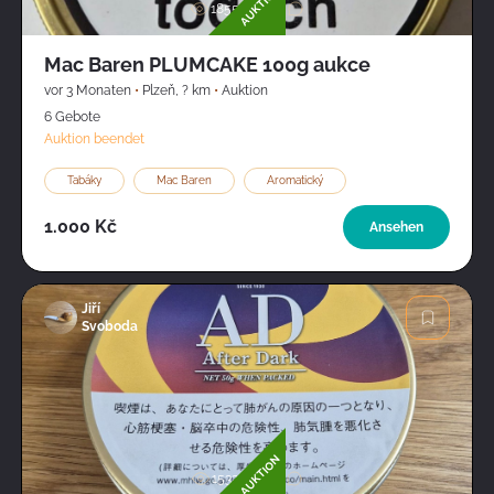
AUKTION
1855
1
Mac Baren PLUMCAKE 100g aukce
vor 3 Monaten
•
Plzeň
,
? km
•
Auktion
6 Gebote
Auktion beendet
Tabáky
Mac Baren
Aromatický
1.000 Kč
Ansehen
Jiří
Svoboda
Bild
AUKTION
1532
1