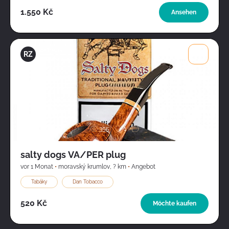
1.550 Kč
Ansehen
rostislav
RZ
ziegler
Bild
355
1
salty dogs VA/PER plug
vor 1 Monat
•
moravský krumlov
,
? km
•
Angebot
Tabáky
Dan Tobacco
520 Kč
Möchte kaufen