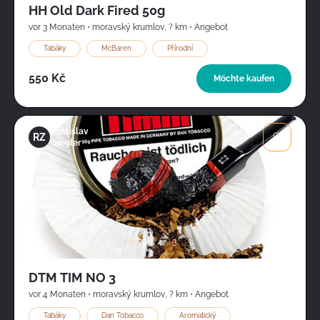
HH Old Dark Fired 50g
vor 3 Monaten
•
moravský krumlov
,
? km
•
Angebot
Tabáky
McBaren
Přírodní
550 Kč
Möchte kaufen
rostislav
RZ
ziegler
Bild
798
3
DTM TIM NO 3
vor 4 Monaten
•
moravský krumlov
,
? km
•
Angebot
Tabáky
Dan Tobacco
Aromatický