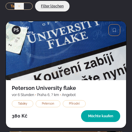
Tabáky
Filter löschen
Löschen
petr
PS
sýkora
Bild
20
1
Peterson University flake
vor 6 Stunden
•
Praha 6
,
? km
•
Angebot
Tabáky
Peterson
Přírodní
380 Kč
Möchte kaufen