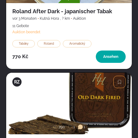
Roland After Dark - japanischer Tabak
vor 3 Monaten
•
Kutná Hora
,
? km
•
Auktion
11 Gebote
Auktion beendet
Tabáky
Roland
Aromatický
770 Kč
Ansehen
rostislav
RZ
ziegler
Bild
790
1
1