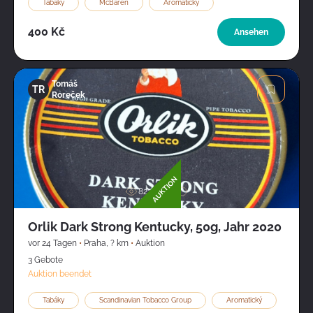
Tabáky
McBaren
Aromatický
400 Kč
Ansehen
Tomáš
TR
Roreček
Bild
AUKTION
823
Orlik Dark Strong Kentucky, 50g, Jahr 2020
vor 24 Tagen
•
Praha
,
? km
•
Auktion
3 Gebote
Auktion beendet
Tabáky
Scandinavian Tobacco Group
Aromatický