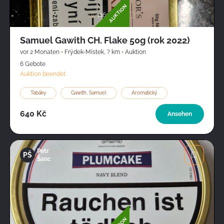
AUKTION
1165
Samuel Gawith CH. Flake 50g (rok 2022)
vor 2 Monaten
•
Frýdek-Místek
,
? km
•
Auktion
6 Gebote
Auktion beendet
Tabáky
Gawith, Samuel
Aromatický
640 Kč
Ansehen
Petr
PŠ
Šanc
Bild