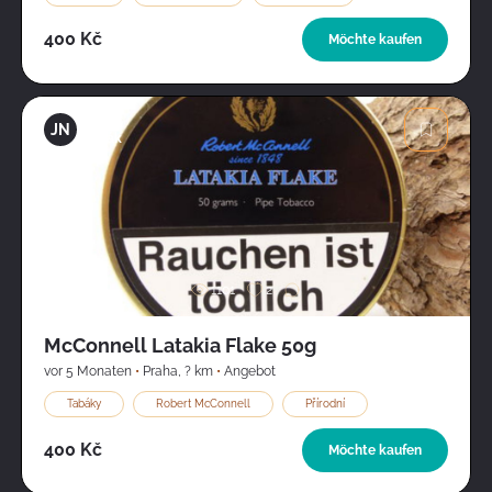
400 Kč
Möchte kaufen
Jan
JN
Novák
Bild
1101
2
McConnell Latakia Flake 50g
vor 5 Monaten
•
Praha
,
? km
•
Angebot
Tabáky
Robert McConnell
Přírodní
400 Kč
Möchte kaufen