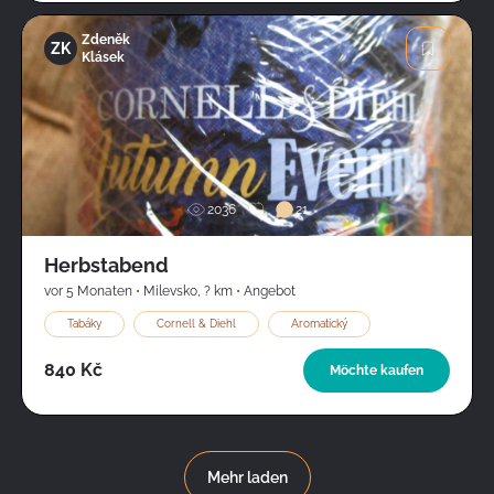
Zdeněk
ZK
Klásek
Bild
2036
21
Herbstabend
vor 5 Monaten
•
Milevsko
,
? km
•
Angebot
Tabáky
Cornell & Diehl
Aromatický
840 Kč
Möchte kaufen
Mehr laden