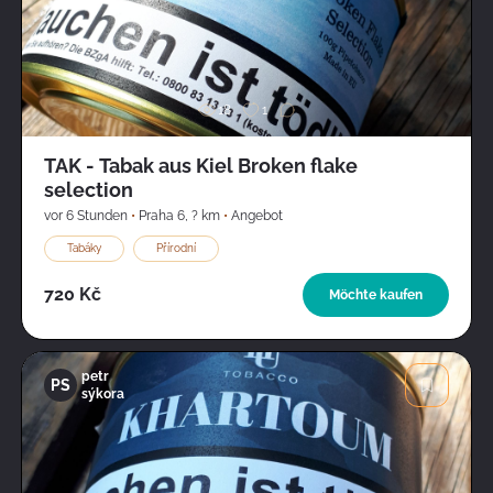
Bild
18
1
TAK - Tabak aus Kiel Broken flake
selection
vor 6 Stunden
•
Praha 6
,
? km
•
Angebot
Tabáky
Přírodní
720 Kč
Möchte kaufen
petr
PS
sýkora
Bild