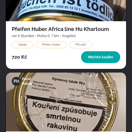
15
1
Pfeifen Huber Africa line Hu Khartoum
vor 6 Stunden
•
Praha 6
,
? km
•
Angebot
Tabáky
Pfeifen Huber
Přírodní
720 Kč
Möchte kaufen
Pavel
PH
Holub
Bild
242
1