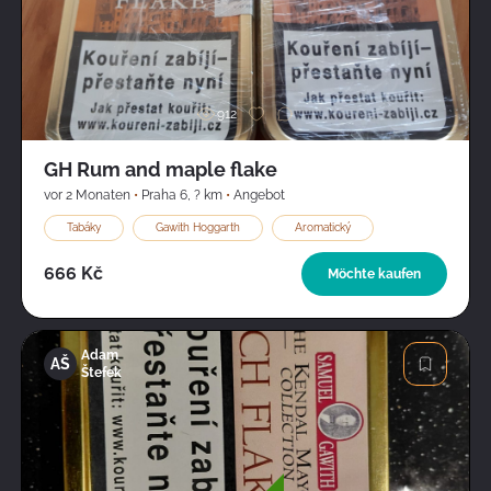
Bild
912
GH Rum and maple flake
vor 2 Monaten
•
Praha 6
,
? km
•
Angebot
Tabáky
Gawith Hoggarth
Aromatický
666 Kč
Möchte kaufen
Adam
AŠ
Štefek
Bild