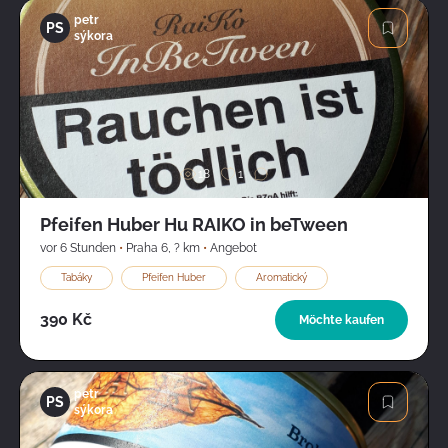
petr
PS
sýkora
Bild
18
1
Pfeifen Huber Hu RAIKO in beTween
vor 6 Stunden
•
Praha 6
,
? km
•
Angebot
Tabáky
Pfeifen Huber
Aromatický
390 Kč
Möchte kaufen
petr
PS
sýkora