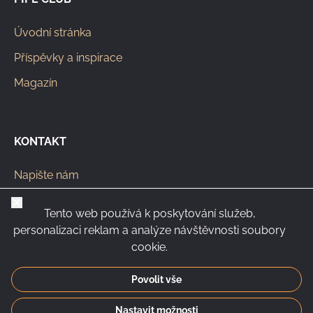
Úvodní stránka
Příspěvky a inspirace
Magazín
KONTAKT
Napište nám
info@pipeclub.eu
Zavřít
Tento web používá k poskytování služeb,
+420 603 449 602
personalizaci reklam a analýze návštěvnosti soubory
cookie.
Povolit vše
CS
SK
EN
PL
DE
Nastavit možnosti