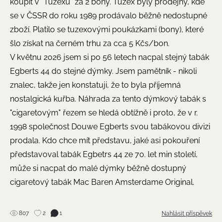
koupit v "Tuzexu" za 2 bony. Tuzex byly prodejny, kde
se v ČSSR do roku 1989 prodávalo běžně nedostupné
zboží. Platilo se tuzexovými poukázkami (bony), které
šlo získat na černém trhu za cca 5 Kčs/bon.
V květnu 2026 jsem si po 56 letech nacpal stejný tabák
Egberts 44 do stejné dýmky. Jsem pamětník - nikoli
znalec, takže jen konstatuji, že to byla příjemná
nostalgická kuřba. Náhrada za tento dýmkový tabák s
"cigaretovým" řezem se hledá obtížně i proto, že v r.
1998 společnost Douwe Egberts svou tabákovou divizi
prodala. Kdo chce mít představu, jaké asi pokouření
představoval tabák Egbetrs 44 ze 70. let min století,
může si nacpat do malé dýmky běžně dostupný
cigaretový tabák Mac Baren Amsterdame Original.
807
2
1
Nahlásit příspěvek