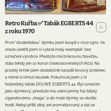
Retro Kuřba ✅ Tabák EGBERTS 44
z roku 1970
První "studentskou" dýmku jsem koupil v roce 1970. Ve
snaze ušetřit jsem si vybral malý exemplář. bez
označení výrobce. Přestože má briárovou hlavičku,
stála tehdy jen 10 korun československých (Kčs). Na
prasklý krček jsem dodatečně nasadil kovový prstenec
a mírně si ohnul náustek. Pokuřoval jsem z ní
holandský tabák DOUWE EGBERTS 44. Byl označen
jako dýmkový, přestože má velmi jemný řez blízký
cigaretovému „shagu“ a do malé dýmky se skvěle
hodil. Nebyl příliš silný ani aromatizovaný a dal se