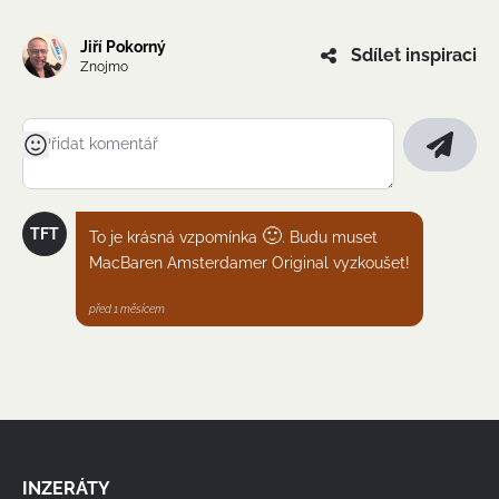
Jiří Pokorný
Sdílet inspiraci
Znojmo
🙂
TFT
To je krásná vzpomínka
. Budu muset
MacBaren Amsterdamer Original vyzkoušet!
před 1 měsícem
INZERÁTY