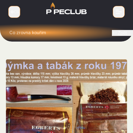
CS
Přepnout jazyk
Co zrovna kouřím
Zpět