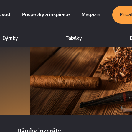
Úvod
Příspěvky a inspirace
Magazín
Přida
Dýmky
Tabáky
Dýmky inzeráty