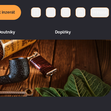
t inzerát
Přihlásit
Soukromé zprávy
Košík
Doutníky
Doplňky