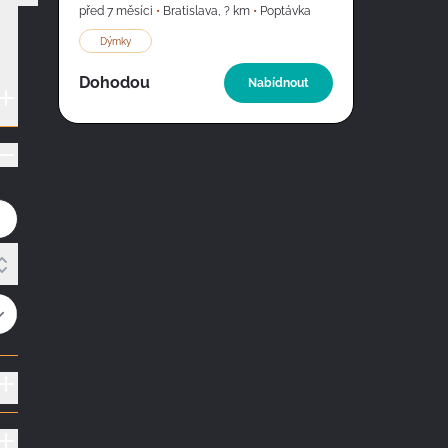
před 7 měsíci
•
Bratislava
,
? km
•
Poptávka
Dýmky
Dohodou
Nabídnout