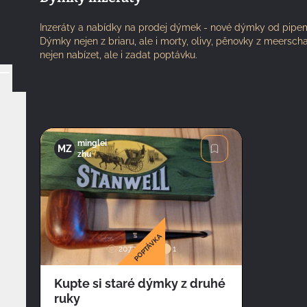
Inzeráty a nabídky na prodej dýmek - nové dýmky od pipema
Dýmky nejen z briaru, ale i morty, olivy, pěnovky z meers
nejen nabízet, ale i zadat poptávku.
minglei
MZ
zhu
Obrázek
POPTÁVKA
2077
1
Kupte si staré dýmky z druhé
ruky