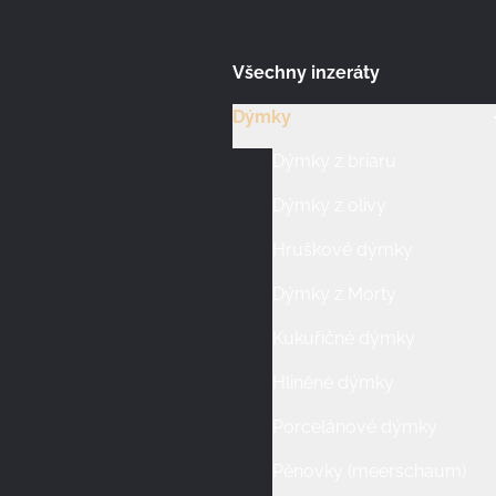
Všechny inzeráty
Dýmky
Dýmky z briaru
Dýmky z olivy
Hruškové dýmky
Dýmky z Morty
Kukuřičné dýmky
Hliněné dýmky
Porcelánové dýmky
Pěnovky (meerschaum)