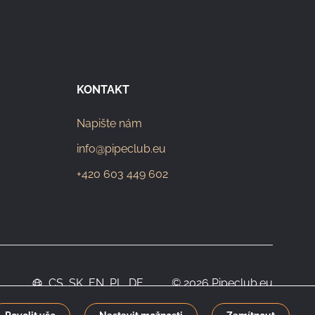
KONTAKT
Napište nám
info@pipeclub.eu
+420 603 449 602
CS
SK
EN
PL
DE
© 2026 Pipeclub.eu