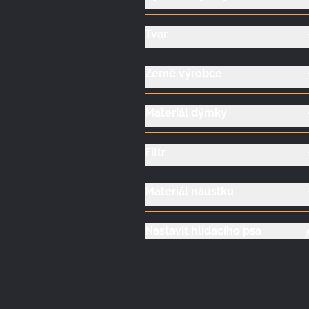
Tvar
Země výrobce
Materiál dýmky
Filtr
Materiál náústku
Nastavit hlídacího psa