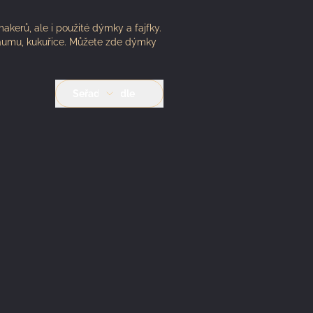
kerů, ale i použité dýmky a fajfky.
chaumu, kukuřice. Můžete zde dýmky
Seřadit podle