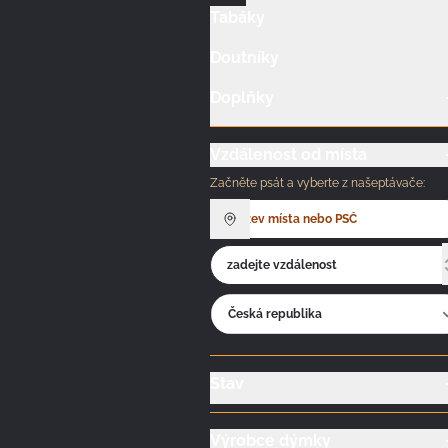
Tabáky
Doutníky
Doplňky
Vzdálenost od místa
Začněte psát a vyberte z našeptávače:
Stav
Výrobce dýmky