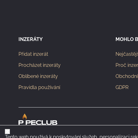
INZERÁTY
MOHLO B
Přidat inzerát
Nejčastěj
Procházet inzeráty
Proč inze
Oblíbené inzeráty
Obchodní
Pravidla používání
GDPR
Zavřít
Tento web používá k poskytování služeb, personalizaci re