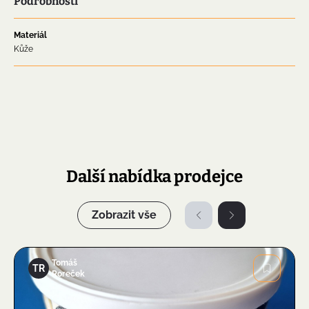
Podrobnosti
Materiál
Kůže
Další nabídka prodejce
Zobrazit vše
Tomáš
TR
Roreček