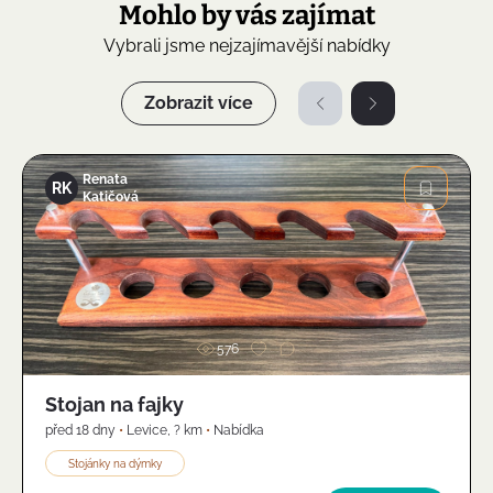
Mohlo by vás zajímat
Vybrali jsme nejzajímavější nabídky
Zobrazit více
Renata
RK
Katičová
Obrázek
576
Stojan na fajky
před 18 dny
•
Levice
,
? km
•
Nabídka
Stojánky na dýmky