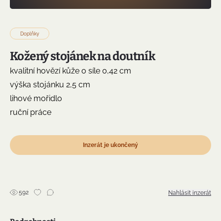
Doplňky
Kožený stojánek na doutník
kvalitní hovězí kůže o síle 0,42 cm
výška stojánku 2,5 cm
lihové mořidlo
ruční práce
Inzerát je ukončený
592
Nahlásit inzerát