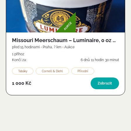
Obrázek
AUKCE
37
Missouri Meerschaum – Luminaire, 0 oz /
56,7 g, 2023
před 15 hodinami
•
Praha
,
? km
•
Aukce
1 příhoz
Končí za:
6 dnů
11 hodin
30 minut
Tabáky
Cornell & Diehl
Přírodní
1 000 Kč
Zobrazit