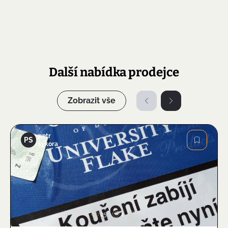
Další nabídka prodejce
Zobrazit vše
petr
PS
sýkora
Obrázek
25
1