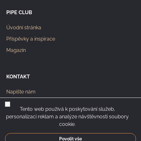
PIPE CLUB
Úvodní stránka
Příspěvky a inspirace
Magazín
KONTAKT
Napište nám
info@pipeclub.eu
Zavřít
Tento web používá k poskytování služeb,
+420 603 449 602
personalizaci reklam a analýze návštěvnosti soubory
cookie.
Povolit vše