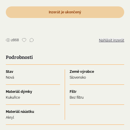
Inzerát je ukončený
2868
Nahlásit inzerát
Podrobnosti
Stav
Země výrobce
Nová
Slovensko
Materiál dýmky
Filtr
Kukuřice
Bez filtru
Materiál náústku
Akryl