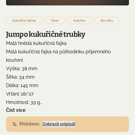
Kukuřičné dýmky
Nová
Kukuřice
Bez filtru
Jumpo kukuřičné trubky
Malá hnědá kukuřičná fajka
Malá kukuřičná fajka na půlhodinku příjemného
kouření.
Výška: 38 mm
Šířka: 34 mm
Délka: 145 mm
Vrtání: 18/27
Hmotnost: 39 g
Číst více
Náustek: Akryl
Bez filtru
Přeloženo.
Zobrazit originál
Doprava v ceně