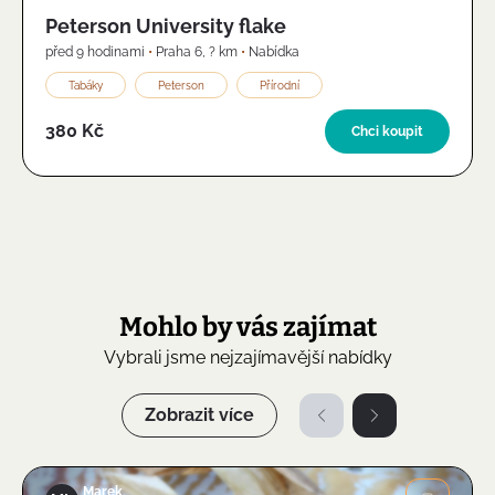
Peterson University flake
před 9 hodinami
•
Praha 6
,
? km
•
Nabídka
Tabáky
Peterson
Přírodní
380 Kč
Chci koupit
Mohlo by vás zajímat
Vybrali jsme nejzajímavější nabídky
Zobrazit více
Marek