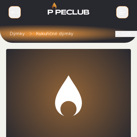
CS
Přepnout jazyk
Dýmky
Kukuřičné dýmky
Zpět