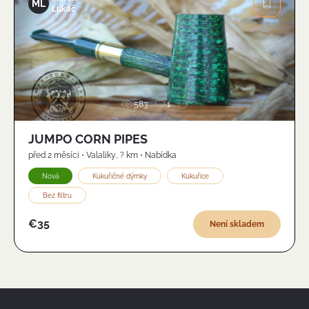
ML
Lukáč
Obrázek
583
1
JUMPO CORN PIPES
před 2 měsíci
•
Valaliky
,
? km
•
Nabídka
Nová
Kukuřičné dýmky
Kukuřice
Bez filtru
€35
Není skladem