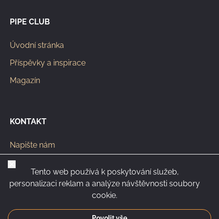
PIPE CLUB
Úvodní stránka
Příspěvky a inspirace
Magazín
KONTAKT
Napište nám
info@pipeclub.eu
Zavřít
Tento web používá k poskytování služeb,
+420 603 449 602
personalizaci reklam a analýze návštěvnosti soubory
cookie.
Povolit vše