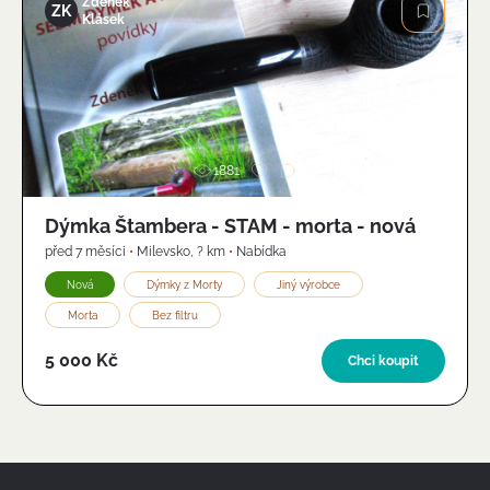
Zdeněk
ZK
Klásek
Obrázek
1881
Dýmka Štambera - STAM - morta - nová
před 7 měsíci
•
Milevsko
,
? km
•
Nabídka
Nová
Dýmky z Morty
Jiný výrobce
Morta
Bez filtru
5 000 Kč
Chci koupit