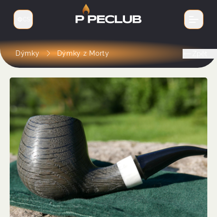
CS
Přepnout jazyk
Dýmky
Dýmky z Morty
Zpět