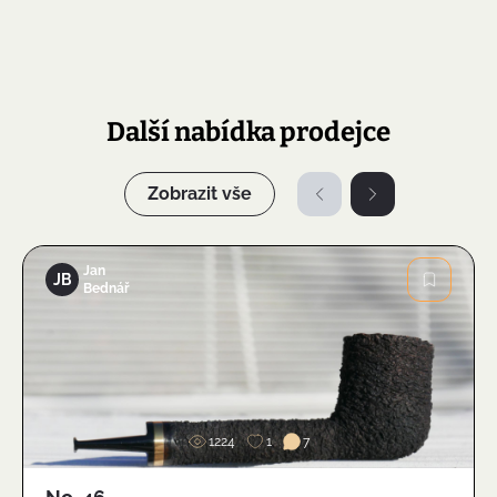
Další nabídka prodejce
Zobrazit vše
Jan
JB
Bednář
Obrázek
1224
1
7