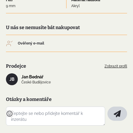
Filtr
Materiál náústku
9 mm
Akryl
U nás se nemusíte bát nakupovat
Ověřený e-mail
Prodejce
Zobrazit profil
Jan Bednář
JB
České Budějovice
Otázky a komentáře