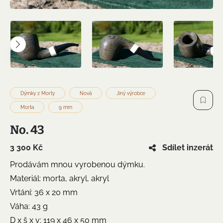
Dýmky z Morty
Nová
Jiný výrobce
Morta
9 mm
No. 43
3 300 Kč
Sdílet inzerát
Prodávám mnou vyrobenou dýmku.
Materiál: morta, akryl, akryl
Vrtání: 36 x 20 mm
Váha: 43 g
D x š x v: 119 x 46 x 50 mm