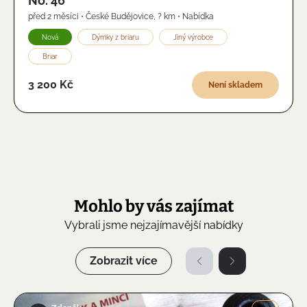
No. 46
před 2 měsíci
•
České Budějovice
,
? km
•
Nabídka
Nová
Dýmky z briaru
Jiný výrobce
Briar
3 200 Kč
Není skladem
Mohlo by vás zajímat
Vybrali jsme nejzajímavější nabídky
Zobrazit více