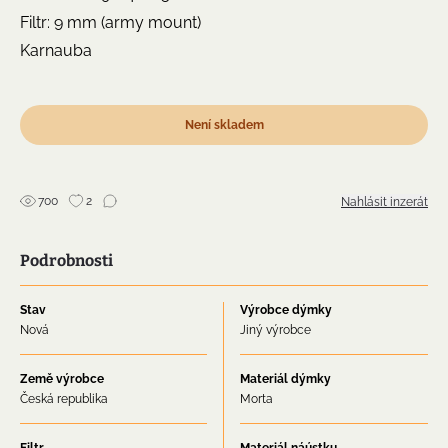
Filtr: 9 mm (army mount)
Karnauba
Není skladem
700
2
Nahlásit inzerát
Podrobnosti
Stav
Výrobce dýmky
Nová
Jiný výrobce
Země výrobce
Materiál dýmky
Česká republika
Morta