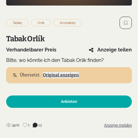
Tabáky
Orlik
Aromatický
Tabak Orlík
Verhandelbarer Preis
Anzeige teilen
Bitte, wo könnte ich den Tabak Orlík finden?
Übersetzt.
Original anzeigen
Anbieten
3401
1
13
Anzeige melden