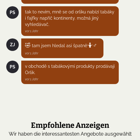
tak to nevím, mně se od orliku nabízí tabáky
PS
i fajfky napříč kontinenty. možná jiný
vyhledávač.
vor 1 Jahr
🤣
🤷
♂
ZJ
tam jsem hledal asi špatně
vor 1 Jahr
v obchodě s tabákovými produkty prodávají
PS
Orlik.
vor 1 Jahr
Empfohlene Anzeigen
Wir haben die interessantesten Angebote ausgewählt