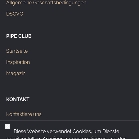
Allgemeine Geschäftsbedingungen
DSGVO
PIPE CLUB
Startseite
Inspiration
Magazin
KONTAKT
Kontaktiere uns
info@pipeclub.eu
Schließen
Diese Website verwendet Cookies, um Dienste
+420 603 449 602
bereitzustellen, Anzeigen zu personalisieren und den