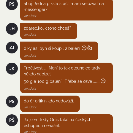
ahoj, Jedna piksla stačí. mam se ozvat na
PS
messenger?
vor 1 Jahr
zdarec,kolik toho chceš?
JH
vor 1 Jahr
😉
👍
ZJ
díky asi byh si koupil 2 balení
vor 1 Jahr
Trpělivost .... Není to tak dlouho co tady
JK
někdo nabízel
😉
50 g a 100 g balení . Třeba se ozve ........
vor 1 Jahr
do čr orlik nikdo nedováží.
PS
vor 1 Jahr
Já jsem tedy Orlik také na českých
PŠ
eshopech nenašel.
vor 1 Jahr