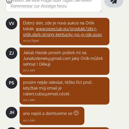
Dobrý den, zde je nová aukce na Orlik
VV
tabák:
www.pipeclub.eu/produkt/2817-
orlik-dark-strong-kentucky-50-g-rok-2020
vor 24 Tagen
Jakub Hanák prosím pošleš mi na
ZJ
Junakzdenek@gmail.com jaký Orlík můžeš
sehnat ! Děkuji
vor 1 Jahr
prosím nejde odeslat, těžko říct proč.
PS
kdyžtak múj email je
ruben.cuba@email.cézet.
vor 1 Jahr
🙂
JH
ano napiš a domluvime se
vor 1 Jahr