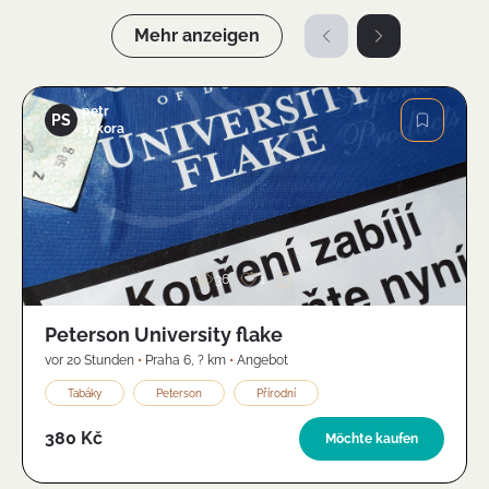
Mehr anzeigen
petr
PS
sýkora
Bild
36
1
Peterson University flake
vor 20 Stunden
•
Praha 6
,
? km
•
Angebot
Tabáky
Peterson
Přírodní
380 Kč
Möchte kaufen