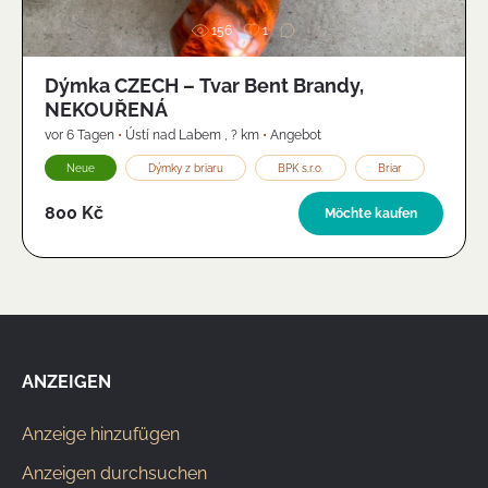
156
1
Dýmka CZECH – Tvar Bent Brandy,
NEKOUŘENÁ
vor 6 Tagen
•
Ústí nad Labem
,
? km
•
Angebot
Neue
Dýmky z briaru
BPK s.r.o.
Briar
800 Kč
Möchte kaufen
ANZEIGEN
Anzeige hinzufügen
Anzeigen durchsuchen