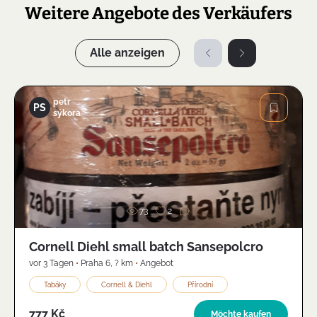
Weitere Angebote des Verkäufers
Alle anzeigen
petr
PS
sýkora
Bild
73
2
Cornell Diehl small batch Sansepolcro
vor 3 Tagen
•
Praha 6
,
? km
•
Angebot
Tabáky
Cornell & Diehl
Přírodní
777 Kč
Möchte kaufen