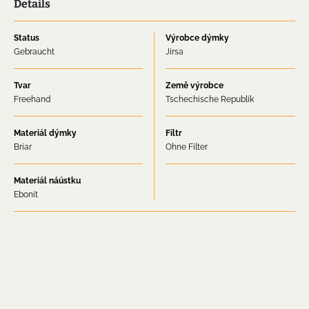
Details
Status
Výrobce dýmky
Gebraucht
Jirsa
Tvar
Země výrobce
Freehand
Tschechische Republik
Materiál dýmky
Filtr
Briar
Ohne Filter
Materiál náústku
Ebonit