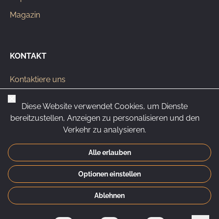
Magazin
KONTAKT
Kontaktiere uns
info@pipeclub.eu
Schließen
Diese Website verwendet Cookies, um Dienste
+420 603 449 602
bereitzustellen, Anzeigen zu personalisieren und den
Verkehr zu analysieren.
Alle erlauben
CS
SK
EN
PL
DE
Optionen einstellen
© 2026 Pipeclub.eu
Ablehnen