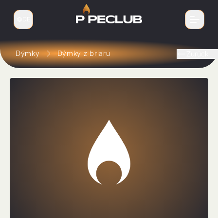
DE
Sprache wechseln
Dýmky
Dýmky z briaru
Zurück