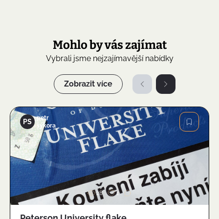
Mohlo by vás zajímat
Vybrali jsme nejzajímavější nabídky
Zobrazit více
petr
PS
sýkora
Obrázek
28
1
Peterson University flake