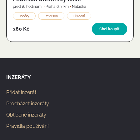
před 16 hodinami
•
Praha 6
,
? km
•
Nabídka
Tabáky
Peterson
Přírodní
380 Kč
Chci koupit
INZERÁTY
Přidat inzerát
Procházet inzeráty
Oblíbené inzeráty
Pravidla používání