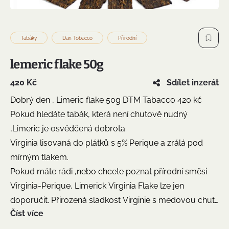
Tabáky
Dan Tobacco
Přírodní
lemeric flake 50g
420 Kč
Sdílet inzerát
Dobrý den , Limeric flake 50g DTM Tabacco 420 kč
Pokud hledáte tabák, která není chutově nudný
,Limeric je osvědčená dobrota.
Virginia lisovaná do plátků s 5% Perique a zrálá pod
mírným tlakem.
Pokud máte rádi ,nebo chcete poznat přírodní směsi
Virginia-Perique, Limerick Virginia Flake lze jen
doporučit. Přirozená sladkost Virginie s medovou chutí
Číst více
a Perique přidá pikantní kořenitou chut´.=dobrota, která
vás bude bavit.