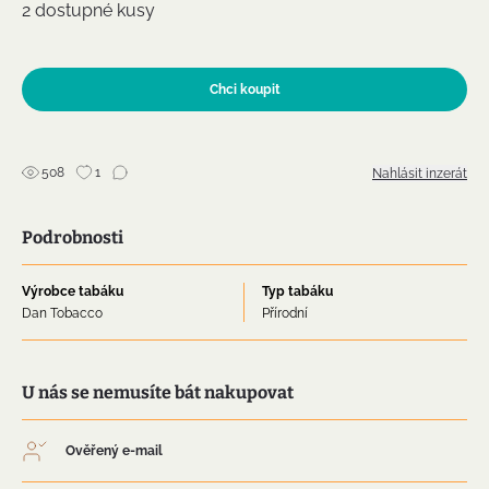
2 dostupné kusy
Chut´i síla střední +rovnoměrné hoření a chladivý kouř.
Pokoj:Limerick Virginia Flake je ve vůni v místnosti
mírně nasládlí a kořeněný tedy pro vás a tolerantní
Chci koupit
společnost příjemný.
zásilkovna 89 SK 99
508
1
Nahlásit inzerát
Podrobnosti
Výrobce tabáku
Typ tabáku
Dan Tobacco
Přírodní
U nás se nemusíte bát nakupovat
Ověřený e-mail