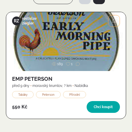
rostislav
RZ
ziegler
Obrázek
189
1
EMP PETERSON
před 9 dny
•
moravský krumlov
,
? km
•
Nabídka
Tabáky
Peterson
Přírodní
550 Kč
Chci koupit