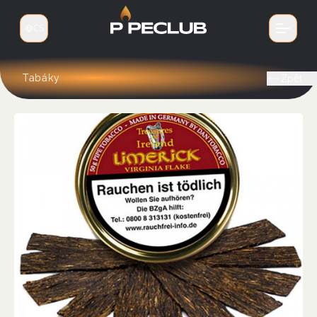
CS
Přepnout jazyk
Tabáky
Zpět