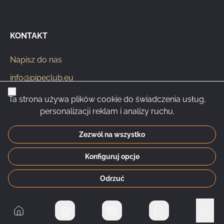
KONTAKT
Napisz do nas
info@pipeclub.eu
Zamknij
+420 603 449 602
Ta strona używa plików cookie do świadczenia usług,
personalizacji reklam i analizy ruchu.
Zezwól na wszystko
CS
SK
EN
PL
DE
Konfiguruj opcje
© 2026 Pipeclub.eu
Odrzuć
Do domu
Prywatne wiadom
Użyt