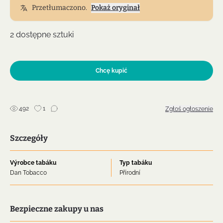
Przetłumaczono.
Pokaż oryginał
Moc smaku średnia + równomierne palenie i chłodny
dym.
2 dostępne sztuki
Pokój: Limerick Virginia Flake ma w pomieszczeniu
lekko słodki i korzenny zapach, więc jest przyjemny dla
Ciebie i tolerancyjnego towarzystwa.
Chcę kupić
Zasílkowna 89 SK 99
492
1
Zgłoś ogłoszenie
Szczegóły
Výrobce tabáku
Typ tabáku
Dan Tobacco
Přírodní
Bezpieczne zakupy u nas