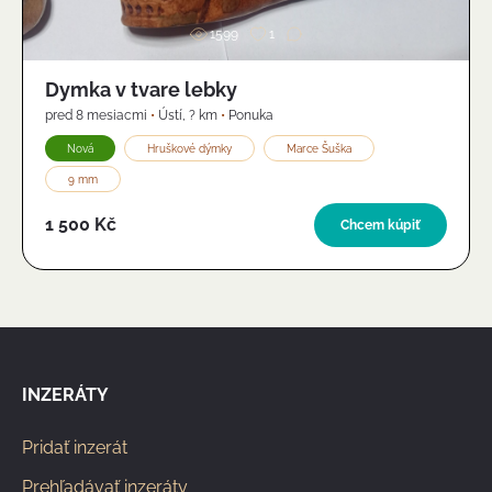
1599
1
Dymka v tvare lebky
pred 8 mesiacmi
•
Ústí
,
? km
•
Ponuka
Nová
Hruškové dýmky
Marce Šuška
9 mm
1 500 Kč
Chcem kúpiť
INZERÁTY
Pridať inzerát
Prehľadávať inzeráty