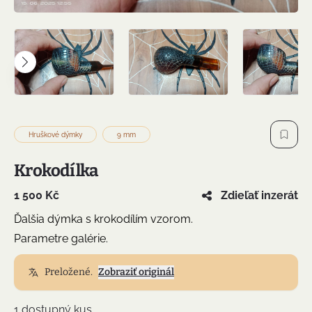
Hruškové dýmky
9 mm
Krokodílka
1 500 Kč
Zdieľať inzerát
Ďalšia dýmka s krokodílím vzorom.
Parametre galérie.
Preložené.
Zobraziť originál
1 dostupný kus