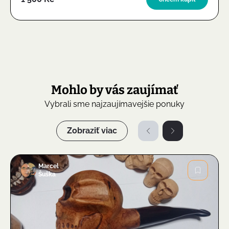
Mohlo by vás zaujímať
Vybrali sme najzaujímavejšie ponuky
Zobraziť viac
Marcel
Šuška
Obrázok