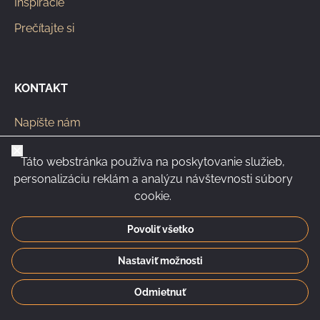
Inšpirácie
Prečítajte si
KONTAKT
Napíšte nám
info@pipeclub.eu
Zavrieť
Táto webstránka používa na poskytovanie služieb,
+420 603 449 602
personalizáciu reklám a analýzu návštevnosti súbory
cookie.
Povoliť všetko
CS
SK
EN
PL
DE
Nastaviť možnosti
© 2026 Pipeclub.eu
Odmietnuť