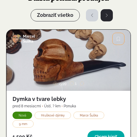
Zobraziť všetko
Marcel
Šuška
Obrázok
1599
1
Dymka v tvare lebky
pred 8 mesiacmi
•
Ústí
,
? km
•
Ponuka
Nová
Hruškové dýmky
Marce Šuška
9 mm
1 500 Kč
Chcem kúpiť