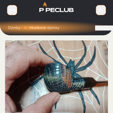
SK
Prepnúť jazyk
Dýmky
Hruškové dýmky
Späť