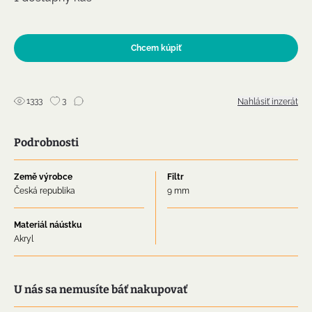
Chcem kúpiť
1333
3
Nahlásiť inzerát
Podrobnosti
Země výrobce
Filtr
Česká republika
9 mm
Materiál náústku
Akryl
U nás sa nemusíte báť nakupovať