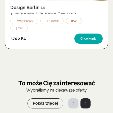
Design Berlin 11
4 miesiące temu
•
Dolní Kounice
,
? km
•
Oferta
Dýmky z briaru
Dr. Grabow
Briar
9 mm
3700 Kč
Chcę kupić
To może Cię zainteresować
Wybraliśmy najciekawsze oferty
Pokaż więcej