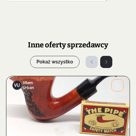
Inne oferty sprzedawcy
Pokaż wszystko
Vilem
VU
Urban
Zdjęcie
748
2