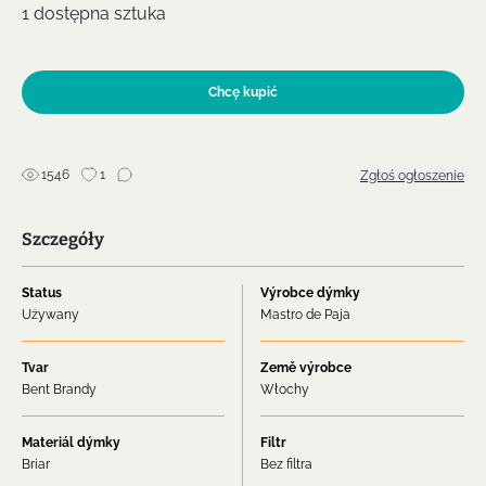
1 dostępna sztuka
Chcę kupić
1546
1
Zgłoś ogłoszenie
Szczegóły
Status
Výrobce dýmky
Używany
Mastro de Paja
Tvar
Země výrobce
Bent Brandy
Włochy
Materiál dýmky
Filtr
Briar
Bez filtra