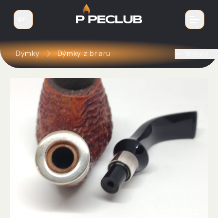
PL
Zmień język
Dýmky
Dýmky z briaru
Wstecz