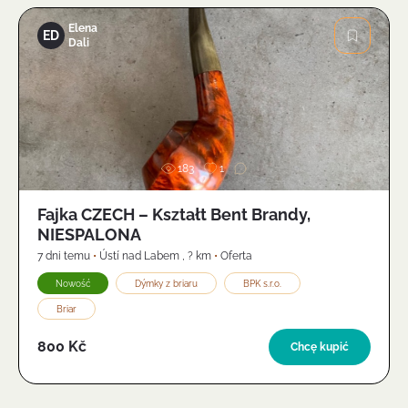
Elena
ED
Dali
Zdjęcie
183
1
Fajka CZECH – Kształt Bent Brandy,
NIESPALONA
7 dni temu
•
Ústí nad Labem
,
? km
•
Oferta
Nowość
Dýmky z briaru
BPK s.r.o.
Briar
800 Kč
Chcę kupić