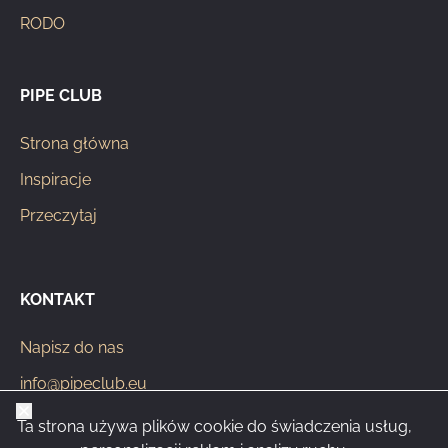
RODO
PIPE CLUB
Strona główna
Inspiracje
Przeczytaj
KONTAKT
Napisz do nas
info@pipeclub.eu
Zamknij
+420 603 449 602
Ta strona używa plików cookie do świadczenia usług,