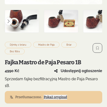
Dýmky z briaru
Mastro de Paja
Briar
Bez filtra
Fajka Mastro de Paja Pesaro 1B
4990 Kč
Udostępnij ogłoszenie
Sprzedam fajkę bezfiltracyjną Mastro de Paja Pesaro
1B.
Przetłumaczono.
Pokaż oryginał