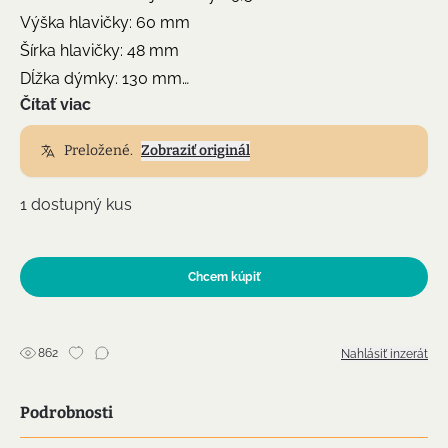
Výška hlavičky: 60 mm
Šírka hlavičky: 48 mm
Dĺžka dýmky: 130 mm
Čítať viac
Výška dýmky s náustkom: 75 mm
Hmotnosť: 86 g
Preložené.
Zobraziť originál
Povrchová úprava: leštené do vysokého lesku, krúžok
z Al
1 dostupný kus
Chcem kúpiť
862
Nahlásiť inzerát
Podrobnosti