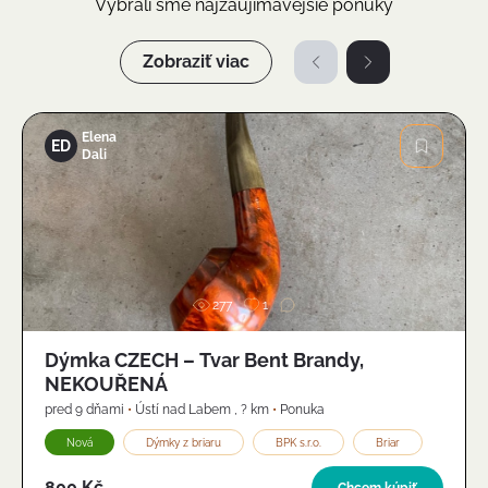
Vybrali sme najzaujímavejšie ponuky
Zobraziť viac
Elena
ED
Dali
Obrázok
277
1
Dýmka CZECH – Tvar Bent Brandy,
NEKOUŘENÁ
pred 9 dňami
•
Ústí nad Labem
,
? km
•
Ponuka
Nová
Dýmky z briaru
BPK s.r.o.
Briar
800 Kč