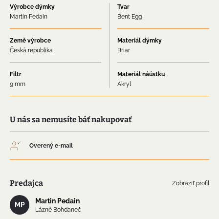
Výrobce dýmky
Tvar
Martin Pedain
Bent Egg
Země výrobce
Materiál dýmky
Česká republika
Briar
Filtr
Materiál náústku
9 mm
Akryl
U nás sa nemusíte báť nakupovať
Overený e-mail
Predajca
Zobraziť profil
Martin Pedain
MP
Lázně Bohdaneč