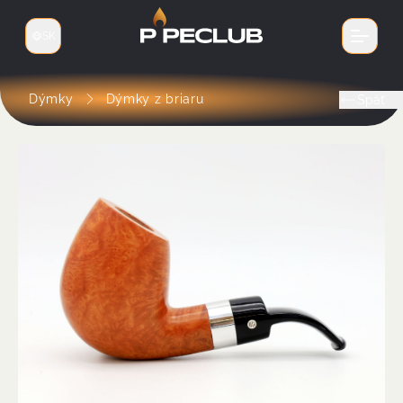
SK
Prepnúť jazyk
Dýmky
Dýmky z briaru
Späť