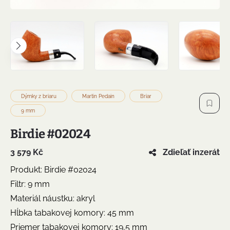
Dýmky z briaru
Martin Pedain
Briar
9 mm
Birdie #02024
3 579 Kč
Zdieľať inzerát
Produkt: Birdie #02024
Filtr: 9 mm
Materiál náustku: akryl
Hĺbka tabakovej komory: 45 mm
Priemer tabakovej komory: 19,5 mm