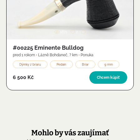
Obrázok
1871
2
#00225 Eminente Bulldog
pred 1 rokom
•
Lázně Bohdaneč
,
? km
•
Ponuka
Dýmky z briaru
Pedain
Briar
9 mm
6 500 Kč
Chcem kúpiť
Mohlo by vás zaujímať