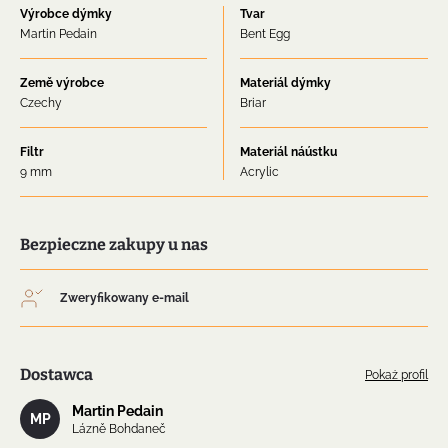
Výrobce dýmky
Tvar
Martin Pedain
Bent Egg
Země výrobce
Materiál dýmky
Czechy
Briar
Filtr
Materiál náústku
9 mm
Acrylic
Bezpieczne zakupy u nas
Zweryfikowany e-mail
Dostawca
Pokaż profil
Martin Pedain
MP
Lázně Bohdaneč