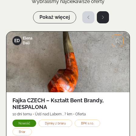
Wybraliśmy najciekawsze oferty
Pokaż więcej
Elena
ED
Dali
Zdjęcie
339
1
Fajka CZECH – Kształt Bent Brandy,
NIESPALONA
10 dni temu
•
Ústí nad Labem
,
? km
•
Oferta
Nowość
Dýmky z briaru
BPK s.r.o.
Briar