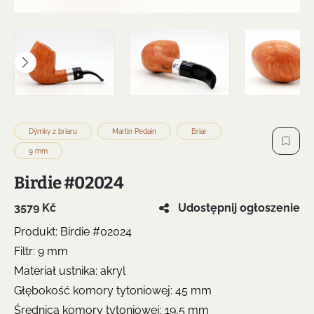
Dýmky z briaru
Martin Pedain
Briar
9 mm
Birdie #02024
3579 Kč
Udostępnij ogłoszenie
Produkt: Birdie #02024
Filtr: 9 mm
Materiał ustnika: akryl
Głębokość komory tytoniowej: 45 mm
Średnica komory tytoniowej: 19,5 mm