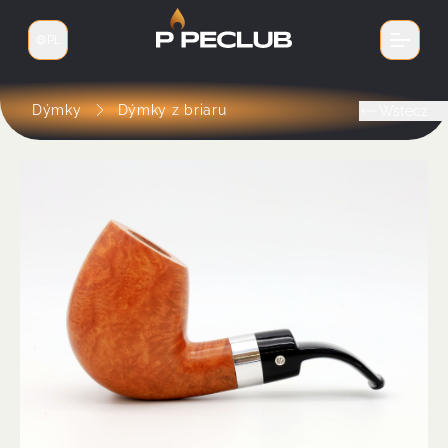
PL
Zmień język
Dýmky
Dýmky z briaru
Wstecz