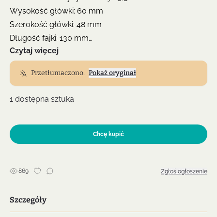
Wysokość główki: 60 mm
Szerokość główki: 48 mm
Długość fajki: 130 mm
Czytaj więcej
Wysokość fajki z ustnikiem: 75 mm
Waga: 86 g
Przetłumaczono.
Pokaż oryginał
Wykończenie: polerowane na wysoki połysk, pierścień
z Al
1 dostępna sztuka
Chcę kupić
869
Zgłoś ogłoszenie
Szczegóły