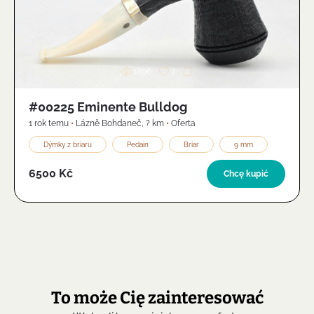
Zdjęcie
1896
2
#00225 Eminente Bulldog
1 rok temu
•
Lázně Bohdaneč
,
? km
•
Oferta
Dýmky z briaru
Pedain
Briar
9 mm
6500 Kč
Chcę kupić
To może Cię zainteresować